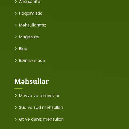
Ana səhifə
Haqqımızda
Məhsullarımız
Mağazalar
Bloq
Bizimlə əlaqə
Məhsullar
Meyvə və tərəvəzlər
Süd və süd məhsulları
Ət və dəniz məhsulları