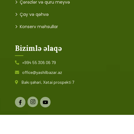
Çərəzlər və quru meyvə
Çay və qəhvə
Konserv məhsullar
Bizimlə əlaqə
+994 55 306 06 79
office@yashilbazar.az
Bakı şəhəri, Xətai prospekti 7
© 2024 Yaşıl Bazar. Bütün hüquqlar qorunur. Saytın