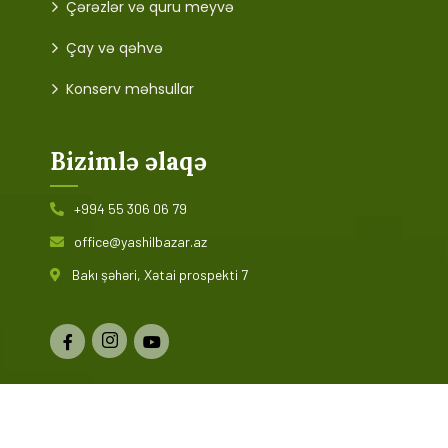
Çərəzlər və quru meyvə
Çay və qəhvə
Konserv məhsullar
Bizimlə əlaqə
+994 55 306 06 79
office@yashilbazar.az
Bakı şəhəri, Xətai prospekti 7
© 2024 Yaşıl Bazar. Bütün hüquqlar qorunur. Saytın