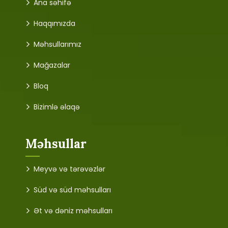
Ana səhifə
Haqqımızda
Məhsullarımız
Mağazalar
Bloq
Bizimlə əlaqə
Məhsullar
Meyvə və tərəvəzlər
Süd və süd məhsulları
Ət və dəniz məhsulları