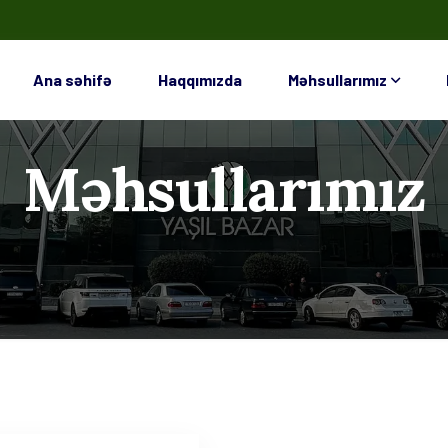
Ana səhifə
Haqqımızda
Məhsullarımız
Məhsullarımız