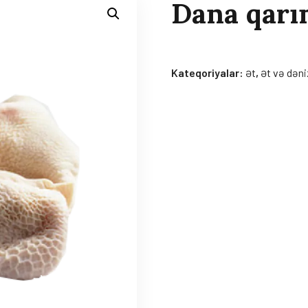
Dana qarı
Kateqoriyalar:
Ət
,
Ət və dəni