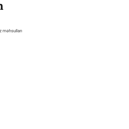
n
z məhsulları