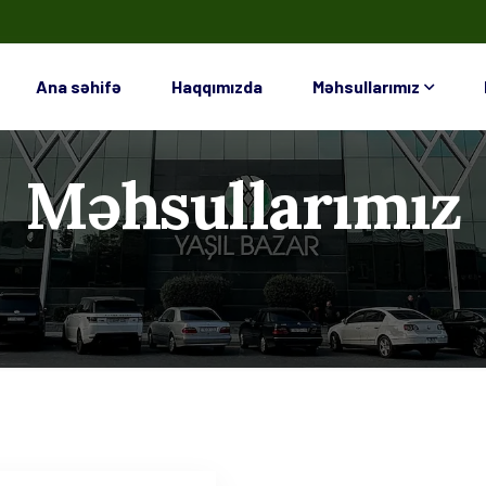
Ana səhifə
Haqqımızda
Məhsullarımız
Məhsullarımız