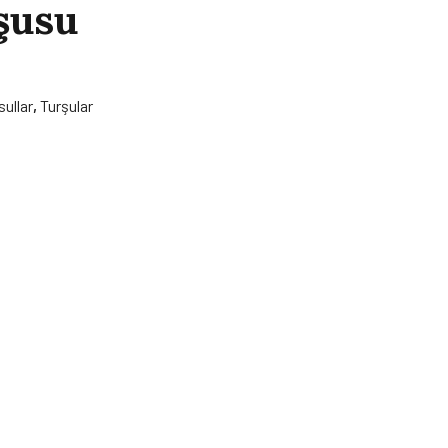
şusu
ullar
,
Turşular