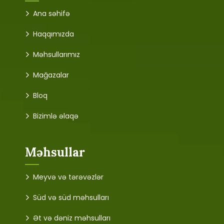
Ana səhifə
Haqqımızda
Məhsullarımız
Mağazalar
Bloq
Bizimlə əlaqə
Məhsullar
Meyvə və tərəvəzlər
Süd və süd məhsulları
Ət və dəniz məhsulları