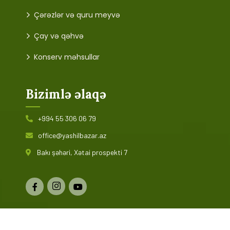
Çərəzlər və quru meyvə
Çay və qəhvə
Konserv məhsullar
Bizimlə əlaqə
+994 55 306 06 79
office@yashilbazar.az
Bakı şəhəri, Xətai prospekti 7