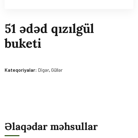
51 ədəd qızılgül
buketi
Kateqoriyalar:
Digər
,
Güllər
Əlaqədar məhsullar