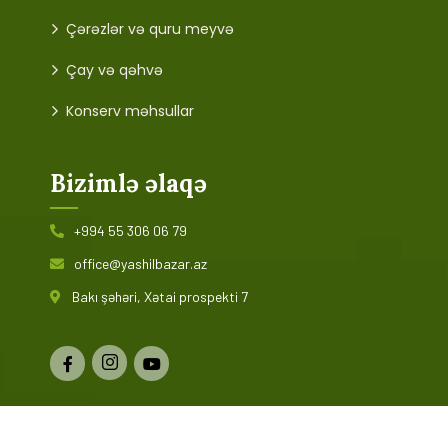
Çərəzlər və quru meyvə
Çay və qəhvə
Konserv məhsullar
Bizimlə əlaqə
+994 55 306 06 79
office@yashilbazar.az
Bakı şəhəri, Xətai prospekti 7