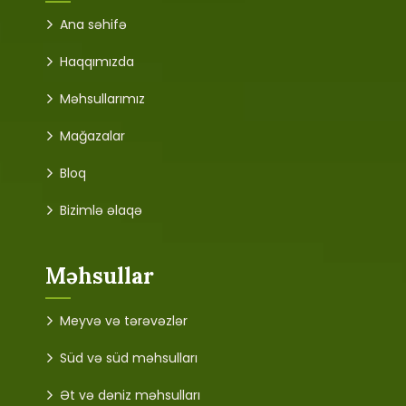
Ana səhifə
Haqqımızda
Məhsullarımız
Mağazalar
Bloq
Bizimlə əlaqə
Məhsullar
Meyvə və tərəvəzlər
Süd və süd məhsulları
Ət və dəniz məhsulları