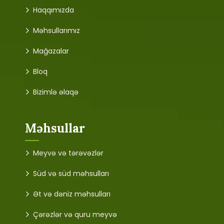
Haqqımızda
Məhsullarımız
Mağazalar
Bloq
Bizimlə əlaqə
Məhsullar
Meyvə və tərəvəzlər
Süd və süd məhsulları
Ət və dəniz məhsulları
Çərəzlər və quru meyvə