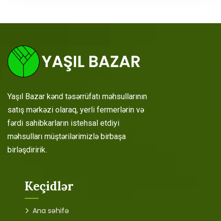
Yaşıl Bazar kənd təsərrüfatı məhsullarının
satış mərkəzi olaraq, yerli fermerlərin və
fərdi sahibkarların istehsal etdiyi
məhsulları müştərilərimizlə birbaşa
birləşdiririk.
Keçidlər
Ana səhifə