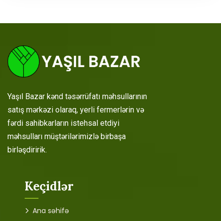
Yaşıl Bazar kənd təsərrüfatı məhsullarının
satış mərkəzi olaraq, yerli fermerlərin və
fərdi sahibkarların istehsal etdiyi
məhsulları müştərilərimizlə birbaşa
birləşdiririk.
Keçidlər
Ana səhifə