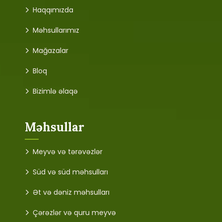
Haqqımızda
Məhsullarımız
Mağazalar
Bloq
Bizimlə əlaqə
Məhsullar
Meyvə və tərəvəzlər
Süd və süd məhsulları
Ət və dəniz məhsulları
Çərəzlər və quru meyvə