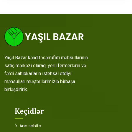
Yaşıl Bazar kənd təsərrüfatı məhsullarının
satış mərkəzi olaraq, yerli fermerlərin və
fərdi sahibkarların istehsal etdiyi
məhsulları müştərilərimizlə birbaşa
birləşdiririk.
Keçidlər
Ana səhifə