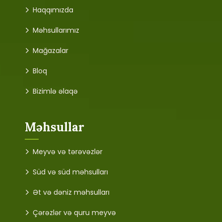
Haqqımızda
Məhsullarımız
Mağazalar
Bloq
Bizimlə əlaqə
Məhsullar
Meyvə və tərəvəzlər
Süd və süd məhsulları
Ət və dəniz məhsulları
Çərəzlər və quru meyvə