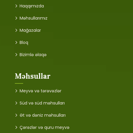
Haqqımızda
Məhsullarımız
Mağazalar
Bloq
Bizimlə əlaqə
Məhsullar
Meyvə və tərəvəzlər
Süd və süd məhsulları
Ət və dəniz məhsulları
Çərəzlər və quru meyvə