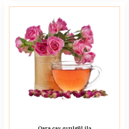
Qara çay qızılgül ilə