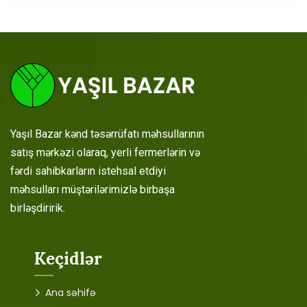
Yaşıl Bazar kənd təsərrüfatı məhsullarının
satış mərkəzi olaraq, yerli fermerlərin və
fərdi sahibkarların istehsal etdiyi
məhsulları müştərilərimizlə birbaşa
birləşdiririk.
Keçidlər
Ana səhifə