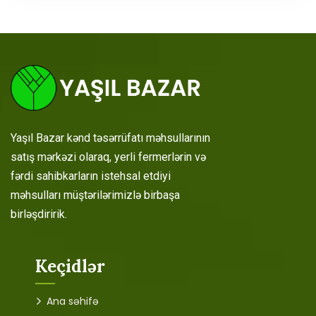
Yaşıl Bazar kənd təsərrüfatı məhsullarının
satış mərkəzi olaraq, yerli fermerlərin və
fərdi sahibkarların istehsal etdiyi
məhsulları müştərilərimizlə birbaşa
birləşdiririk.
Keçidlər
Ana səhifə