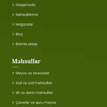
Haqqımızda
Məhsullarımız
Mağazalar
Bloq
Bizimlə əlaqə
Məhsullar
Meyvə və tərəvəzlər
Süd və süd məhsulları
Ət və dəniz məhsulları
Çərəzlər və quru meyvə