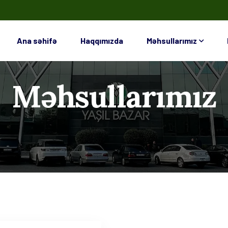
Ana səhifə
Haqqımızda
Məhsullarımız
Məhsullarımız