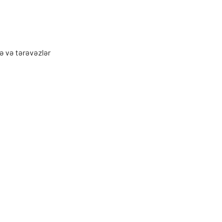
ə və tərəvəzlər