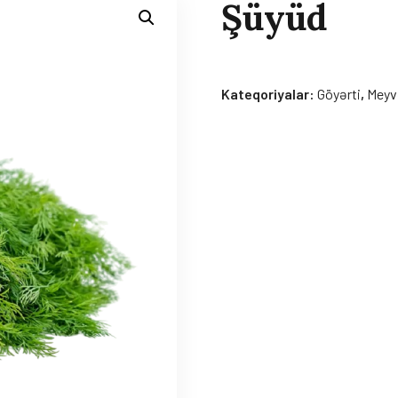
Şüyüd
Kateqoriyalar:
Göyərti
,
Meyv