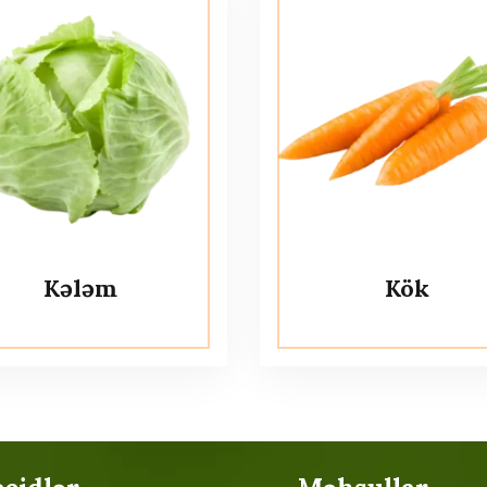
Kələm
Kök