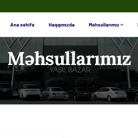
Ana səhifə
Haqqımızda
Məhsullarımız
Məhsullarımız