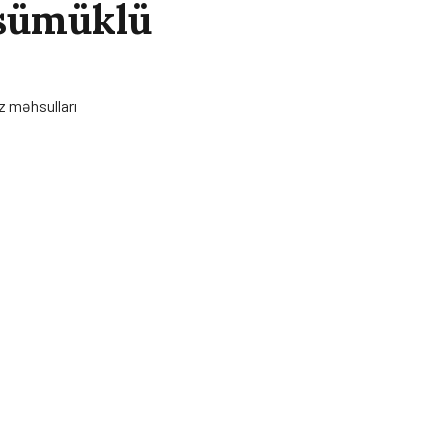
sümüklü
z məhsulları