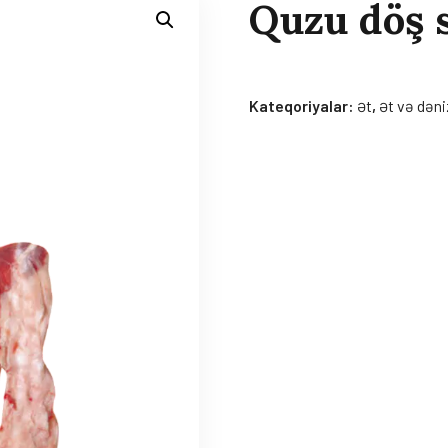
Quzu döş 
Kateqoriyalar:
Ət
,
Ət və dəni