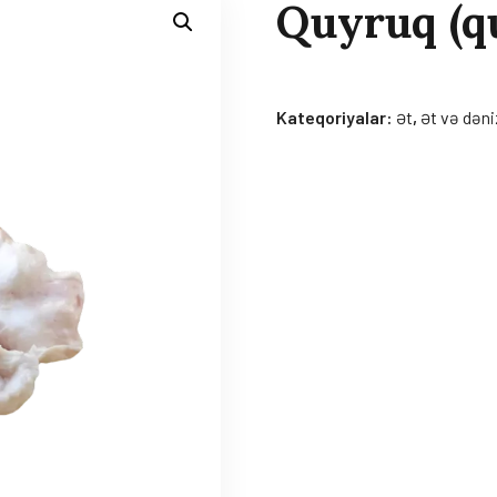
Quyruq (q
Kateqoriyalar:
Ət
,
Ət və dəni