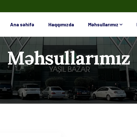
Ana səhifə
Haqqımızda
Məhsullarımız
Məhsullarımız