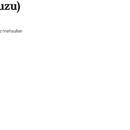
uzu)
z məhsulları