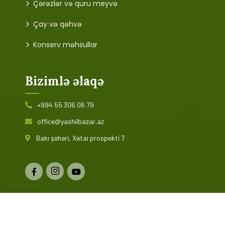
Çərəzlər və quru meyvə
Çay və qəhvə
Konserv məhsullar
Bizimlə əlaqə
+994 55 306 06 79
office@yashilbazar.az
Bakı şəhəri, Xətai prospekti 7
© 2024 Yaşıl Bazar. Bütün hüquqlar qorunur. Saytın