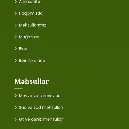
Ana səhifə
Haqqımızda
Məhsullarımız
Mağazalar
Bloq
Bizimlə əlaqə
Məhsullar
Meyvə və tərəvəzlər
Süd və süd məhsulları
Ət və dəniz məhsulları