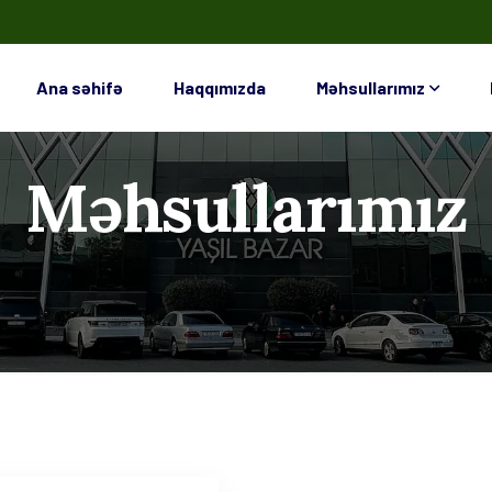
Ana səhifə
Haqqımızda
Məhsullarımız
Məhsullarımız