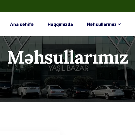
Ana səhifə
Haqqımızda
Məhsullarımız
Məhsullarımız