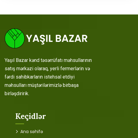
Yaşıl Bazar kənd təsərrüfatı məhsullarının
satış mərkəzi olaraq, yerli fermerlərin və
fərdi sahibkarların istehsal etdiyi
məhsulları müştərilərimizlə birbaşa
birləşdiririk.
Keçidlər
Ana səhifə