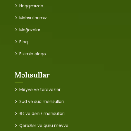
Haqqımızda
Məhsullarımız
Mağazalar
Bloq
Bizimlə əlaqə
Məhsullar
Meyvə və tərəvəzlər
Süd və süd məhsulları
Ət və dəniz məhsulları
Çərəzlər və quru meyvə