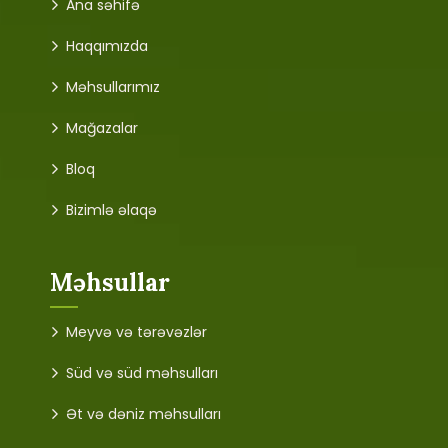
Ana səhifə
Haqqımızda
Məhsullarımız
Mağazalar
Bloq
Bizimlə əlaqə
Məhsullar
Meyvə və tərəvəzlər
Süd və süd məhsulları
Ət və dəniz məhsulları