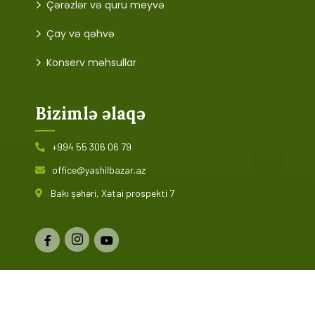
Çərəzlər və quru meyvə
Çay və qəhvə
Konserv məhsullar
Bizimlə əlaqə
+994 55 306 06 79
office@yashilbazar.az
Bakı şəhəri, Xətai prospekti 7
© 2024 Yaşıl Bazar. Bütün hüquqlar qorunur. Saytın