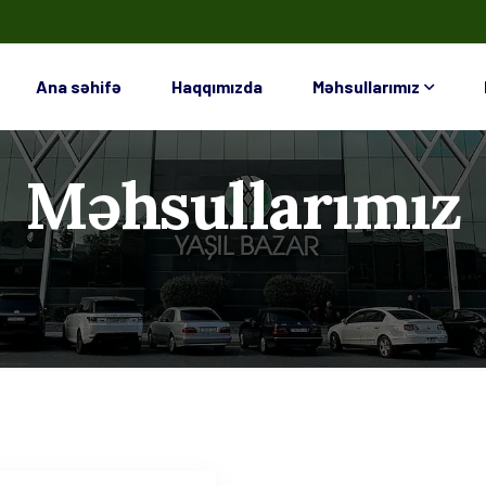
Ana səhifə
Haqqımızda
Məhsullarımız
Məhsullarımız