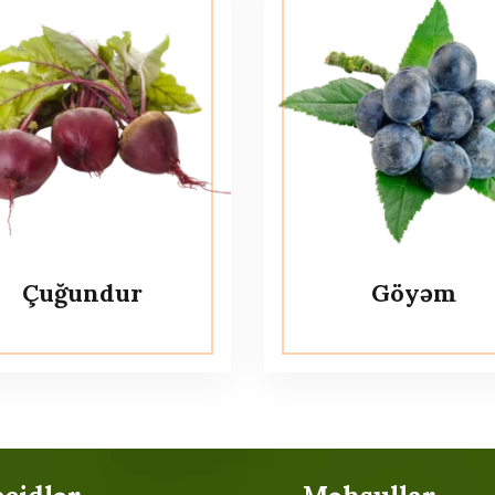
Çuğundur
Göyəm