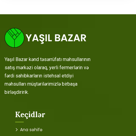
Yaşıl Bazar kənd təsərrüfatı məhsullarının
satış mərkəzi olaraq, yerli fermerlərin və
fərdi sahibkarların istehsal etdiyi
məhsulları müştərilərimizlə birbaşa
birləşdiririk.
Keçidlər
Ana səhifə