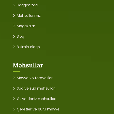
Haqqımızda
Məhsullarımız
Mağazalar
Bloq
Bizimlə əlaqə
Məhsullar
Meyvə və tərəvəzlər
Süd və süd məhsulları
Ət və dəniz məhsulları
Çərəzlər və quru meyvə