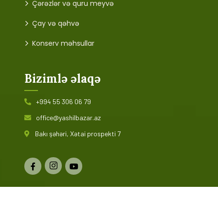
Çərəzlər və quru meyvə
Çay və qəhvə
Konserv məhsullar
Bizimlə əlaqə
+994 55 306 06 79
office@yashilbazar.az
Bakı şəhəri, Xətai prospekti 7
© 2024 Yaşıl Bazar. Bütün hüquqlar qorunur. Saytın