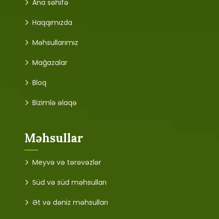
Ana səhifə
Haqqımızda
Məhsullarımız
Mağazalar
Bloq
Bizimlə əlaqə
Məhsullar
Meyvə və tərəvəzlər
Süd və süd məhsulları
Ət və dəniz məhsulları