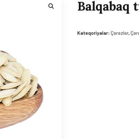
Balqabaq 
Kateqoriyalar:
Çərəzlər
,
Çər