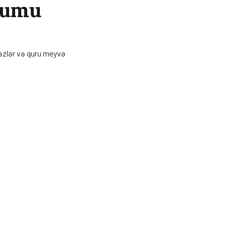
tumu
əzlər və quru meyvə