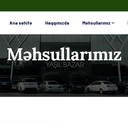
Ana səhifə
Haqqımızda
Məhsullarımız
Məhsullarımız