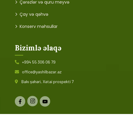
Çərəzlər və quru meyvə
Çay və qəhvə
Konserv məhsullar
Bizimlə əlaqə
+994 55 306 06 79
office@yashilbazar.az
Bakı şəhəri, Xətai prospekti 7
© 2024 Yaşıl Bazar. Bütün hüquqlar qorunur. Saytın