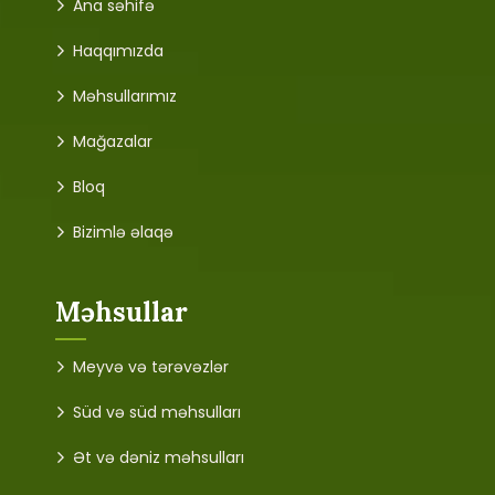
Ana səhifə
Haqqımızda
Məhsullarımız
Mağazalar
Bloq
Bizimlə əlaqə
Məhsullar
Meyvə və tərəvəzlər
Süd və süd məhsulları
Ət və dəniz məhsulları