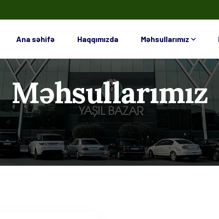
Ana səhifə
Haqqımızda
Məhsullarımız
Məhsullarımız