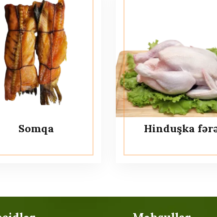
Somqa
Hinduşka fər