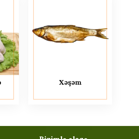
ə
Xəşəm