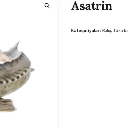
Asatrin
Kateqoriyalar:
Balıq
,
Təzə ba