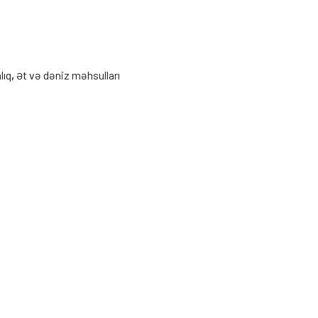
lıq
,
Ət və dəniz məhsulları