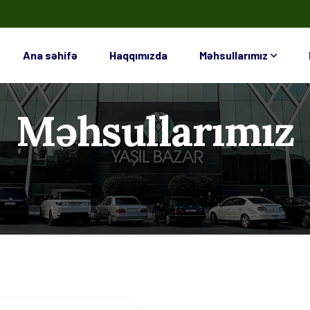
Ana səhifə
Haqqımızda
Məhsullarımız
Məhsullarımız