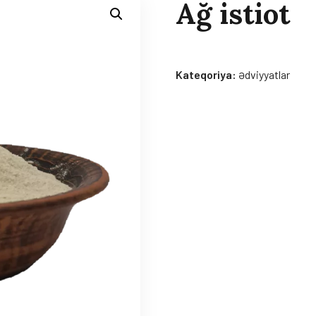
Ağ istiot
Kateqoriya:
Ədviyyatlar