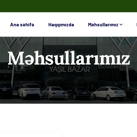
Ana səhifə
Haqqımızda
Məhsullarımız
Məhsullarımız