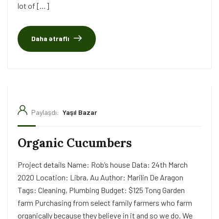
lot of […]
Daha ətraflı
Paylaşdı:
Yaşıl Bazar
Organic Cucumbers
Project details Name: Rob’s house Data: 24th March
2020 Location: Libra, Au Author: Marilin De Aragon
Tags: Cleaning, Plumbing Budget: $125 Tong Garden
farm Purchasing from select family farmers who farm
organically because they believe in it and so we do. We