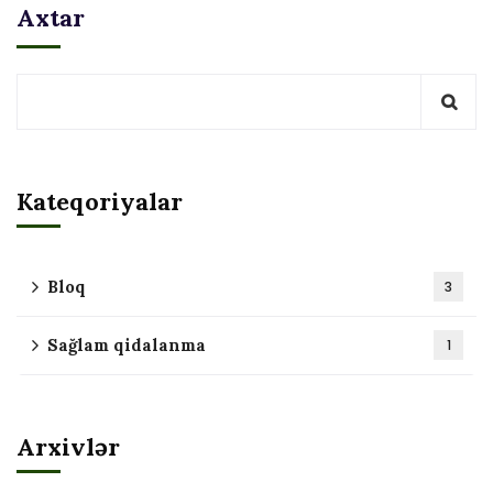
Axtar
Kateqoriyalar
Bloq
3
Sağlam qidalanma
1
Arxivlər