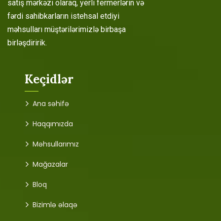
satış mərkəzi olaraq, yerli fermerlərin və
fərdi sahibkarların istehsal etdiyi
məhsulları müştərilərimizlə birbaşa
birləşdiririk.
Keçidlər
Ana səhifə
Haqqımızda
Məhsullarımız
Mağazalar
Bloq
Bizimlə əlaqə