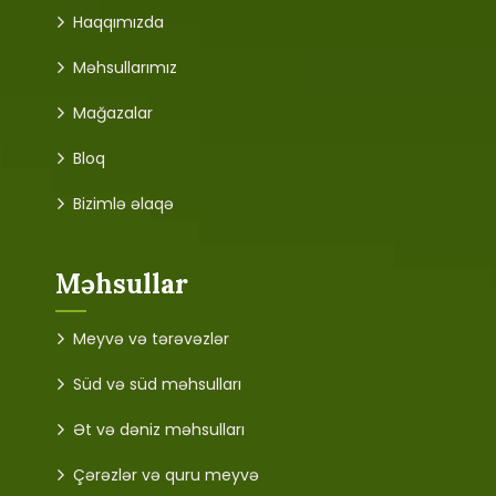
Haqqımızda
Məhsullarımız
Mağazalar
Bloq
Bizimlə əlaqə
Məhsullar
Meyvə və tərəvəzlər
Süd və süd məhsulları
Ət və dəniz məhsulları
Çərəzlər və quru meyvə