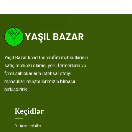
Yaşıl Bazar kənd təsərrüfatı məhsullarının
satış mərkəzi olaraq, yerli fermerlərin və
fərdi sahibkarların istehsal etdiyi
məhsulları müştərilərimizlə birbaşa
birləşdiririk.
Keçidlər
Ana səhifə