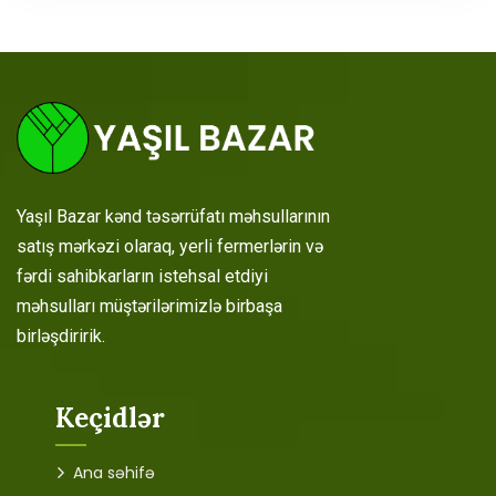
Yaşıl Bazar kənd təsərrüfatı məhsullarının
satış mərkəzi olaraq, yerli fermerlərin və
fərdi sahibkarların istehsal etdiyi
məhsulları müştərilərimizlə birbaşa
birləşdiririk.
Keçidlər
Ana səhifə