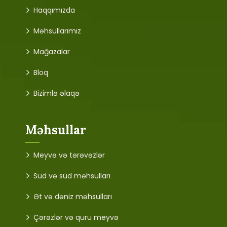
Haqqımızda
Məhsullarımız
Mağazalar
Bloq
Bizimlə əlaqə
Məhsullar
Meyvə və tərəvəzlər
Süd və süd məhsulları
Ət və dəniz məhsulları
Çərəzlər və quru meyvə