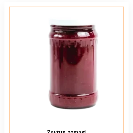
Zeytun əzməsi