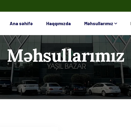
Ana səhifə
Haqqımızda
Məhsullarımız
Məhsullarımız