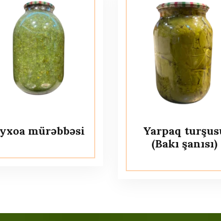
eyxoa mürəbbəsi
Yarpaq turşus
(Bakı şanısı)