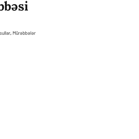
bbəsi
ullar
,
Mürəbbələr