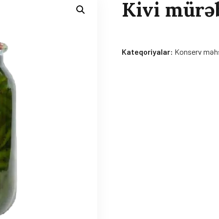
Kivi mürə
Kateqoriyalar:
Konserv məhs