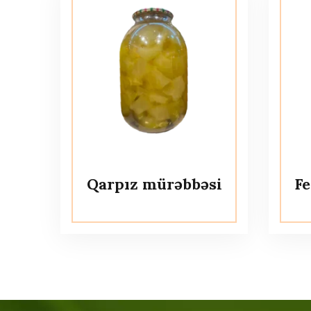
Qarpız mürəbbəsi
F