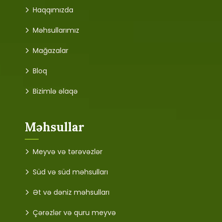
Haqqımızda
Məhsullarımız
Mağazalar
Bloq
Bizimlə əlaqə
Məhsullar
Meyvə və tərəvəzlər
Süd və süd məhsulları
Ət və dəniz məhsulları
Çərəzlər və quru meyvə