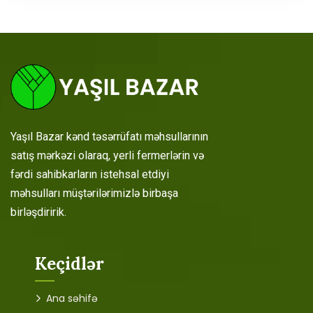
Yaşıl Bazar kənd təsərrüfatı məhsullarının
satış mərkəzi olaraq, yerli fermerlərin və
fərdi sahibkarların istehsal etdiyi
məhsulları müştərilərimizlə birbaşa
birləşdiririk.
Keçidlər
Ana səhifə