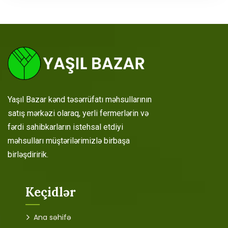
Yaşıl Bazar kənd təsərrüfatı məhsullarının
satış mərkəzi olaraq, yerli fermerlərin və
fərdi sahibkarların istehsal etdiyi
məhsulları müştərilərimizlə birbaşa
birləşdiririk.
Keçidlər
Ana səhifə