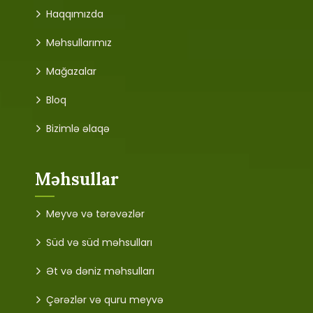
Haqqımızda
Məhsullarımız
Mağazalar
Bloq
Bizimlə əlaqə
Məhsullar
Meyvə və tərəvəzlər
Süd və süd məhsulları
Ət və dəniz məhsulları
Çərəzlər və quru meyvə