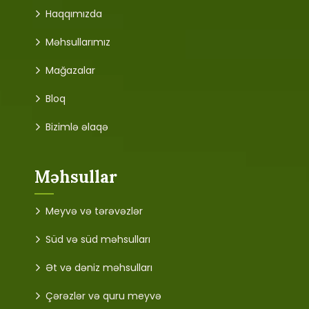
Haqqımızda
Məhsullarımız
Mağazalar
Bloq
Bizimlə əlaqə
Məhsullar
Meyvə və tərəvəzlər
Süd və süd məhsulları
Ət və dəniz məhsulları
Çərəzlər və quru meyvə