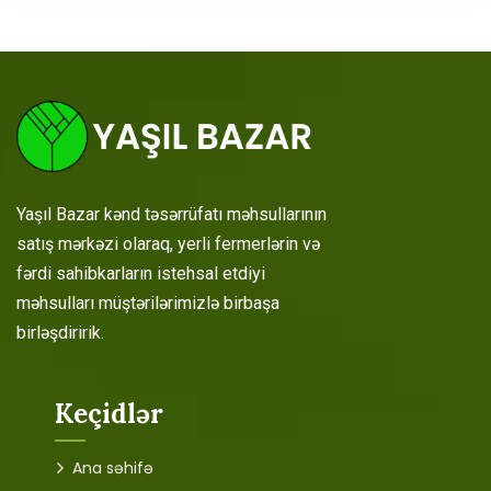
Yaşıl Bazar kənd təsərrüfatı məhsullarının
satış mərkəzi olaraq, yerli fermerlərin və
fərdi sahibkarların istehsal etdiyi
məhsulları müştərilərimizlə birbaşa
birləşdiririk.
Keçidlər
Ana səhifə