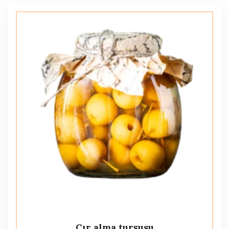
Cır alma turşusu