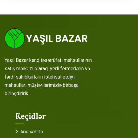
Yaşıl Bazar kənd təsərrüfatı məhsullarının
satış mərkəzi olaraq, yerli fermerlərin və
fərdi sahibkarların istehsal etdiyi
məhsulları müştərilərimizlə birbaşa
birləşdiririk.
Keçidlər
Ana səhifə