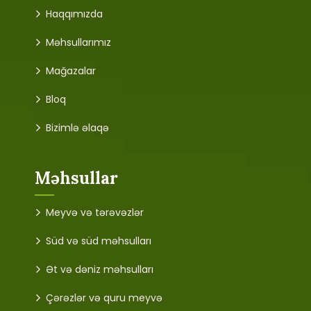
Haqqımızda
Məhsullarımız
Mağazalar
Bloq
Bizimlə əlaqə
Məhsullar
Meyvə və tərəvəzlər
Süd və süd məhsulları
Ət və dəniz məhsulları
Çərəzlər və quru meyvə