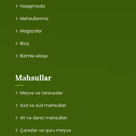
Haqqımızda
Məhsullarımız
Mağazalar
Bloq
Bizimlə əlaqə
Məhsullar
Meyvə və tərəvəzlər
Süd və süd məhsulları
Ət və dəniz məhsulları
Çərəzlər və quru meyvə