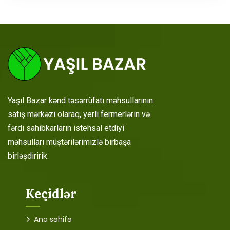
Yaşıl Bazar kənd təsərrüfatı məhsullarının
satış mərkəzi olaraq, yerli fermerlərin və
fərdi sahibkarların istehsal etdiyi
məhsulları müştərilərimizlə birbaşa
birləşdiririk.
Keçidlər
Ana səhifə