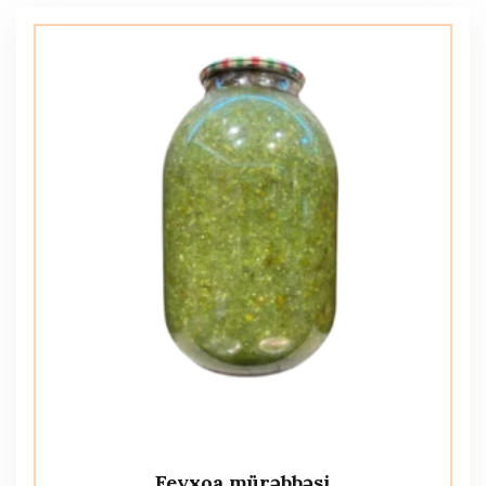
Feyxoa mürəbbəsi