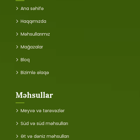
Ana səhifə
Haqqımızda
Məhsullarımız
Mağazalar
Bloq
Bizimlə əlaqə
Məhsullar
Meyvə və tərəvəzlər
Süd və süd məhsulları
Ət və dəniz məhsulları