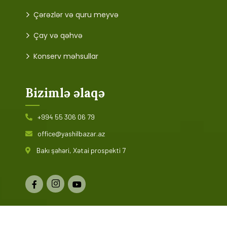
Çərəzlər və quru meyvə
Çay və qəhvə
Konserv məhsullar
Bizimlə əlaqə
+994 55 306 06 79
office@yashilbazar.az
Bakı şəhəri, Xətai prospekti 7