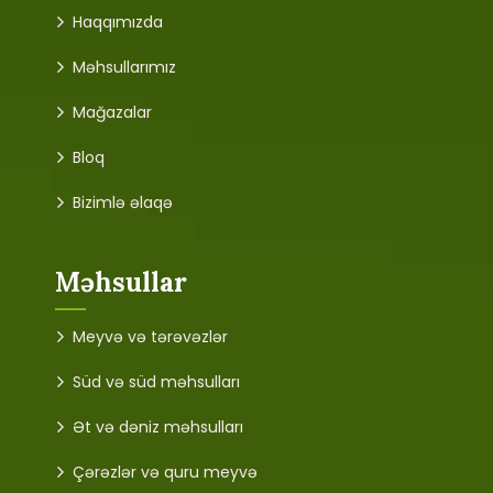
Haqqımızda
Məhsullarımız
Mağazalar
Bloq
Bizimlə əlaqə
Məhsullar
Meyvə və tərəvəzlər
Süd və süd məhsulları
Ət və dəniz məhsulları
Çərəzlər və quru meyvə