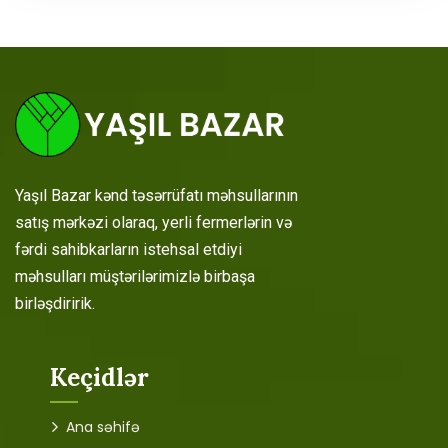
Yaşıl Bazar kənd təsərrüfatı məhsullarının
satış mərkəzi olaraq, yerli fermerlərin və
fərdi sahibkarların istehsal etdiyi
məhsulları müştərilərimizlə birbaşa
birləşdiririk.
Keçidlər
Ana səhifə