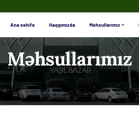
Ana səhifə
Haqqımızda
Məhsullarımız
Məhsullarımız