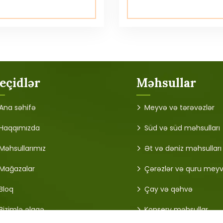
eçidlər
Məhsullar
Ana səhifə
Meyvə və tərəvəzlər
Haqqımızda
Süd və süd məhsulları
Məhsullarımız
Ət və dəniz məhsulları
Mağazalar
Çərəzlər və quru mey
Bloq
Çay və qəhvə
Bizimlə əlaqə
Konserv məhsullar