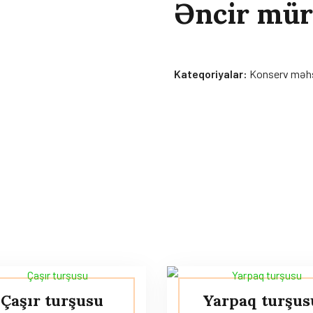
Əncir mür
Kateqoriyalar:
Konserv məhs
Çaşır turşusu
Yarpaq turşus