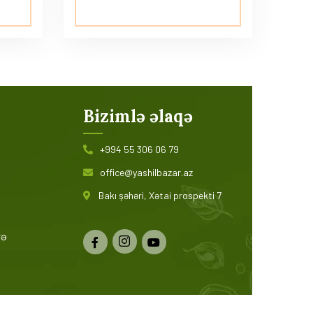
Bizimlə əlaqə
+994 55 306 06 79
office@yashilbazar.az
Bakı şəhəri, Xətai prospekti 7
və