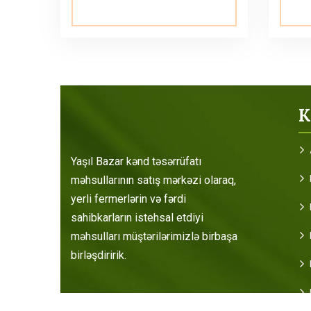
K
Yaşıl Bazar kənd təsərrüfatı
məhsullarının satış mərkəzi olaraq,
yerli fermerlərin və fərdi
sahibkarların istehsal etdiyi
məhsulları müştərilərimizlə birbaşa
birləşdiririk.