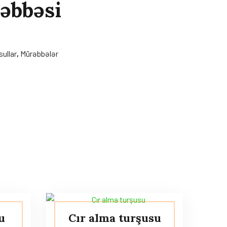
əbbəsi
ullar
,
Mürəbbələr
u
Cır alma turşusu