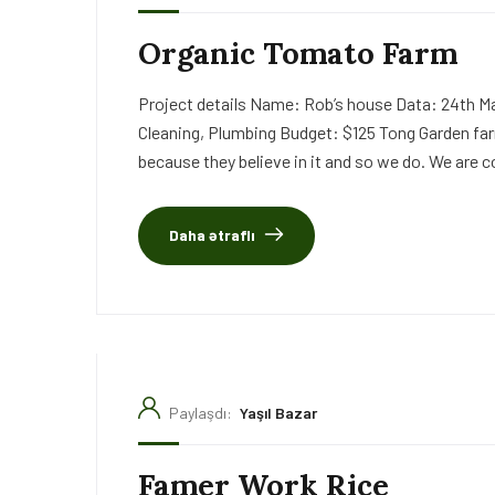
Organic Tomato Farm
Project details Name: Rob’s house Data: 24th Ma
Cleaning, Plumbing Budget: $125 Tong Garden far
because they believe in it and so we do. We are c
Daha ətraflı
Paylaşdı:
Yaşıl Bazar
Famer Work Rice