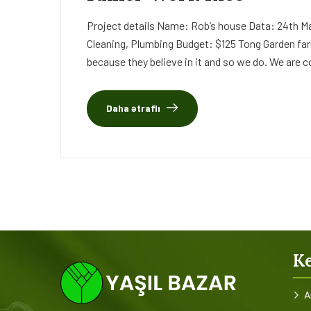
Project details Name: Rob’s house Data: 24th Ma
Cleaning, Plumbing Budget: $125 Tong Garden far
because they believe in it and so we do. We are c
Daha ətraflı
Ke
A