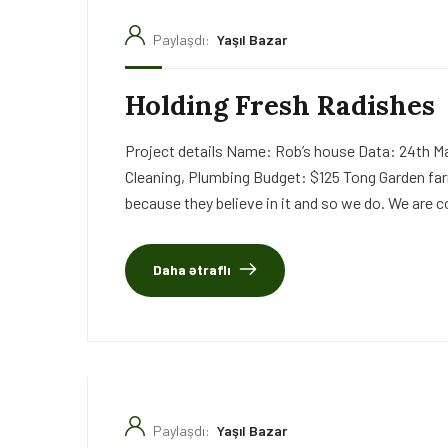
Paylaşdı:
Yaşıl Bazar
Holding Fresh Radishes
Project details Name: Rob’s house Data: 24th Ma
Cleaning, Plumbing Budget: $125 Tong Garden far
because they believe in it and so we do. We are c
Daha ətraflı
Paylaşdı:
Yaşıl Bazar