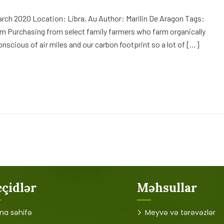
rch 2020 Location: Libra, Au Author: Marilin De Aragon Tags:
m Purchasing from select family farmers who farm organically
onscious of air miles and our carbon footprint so a lot of […]
çidlər
Məhsullar
na səhifə
Meyvə və tərəvəzlər