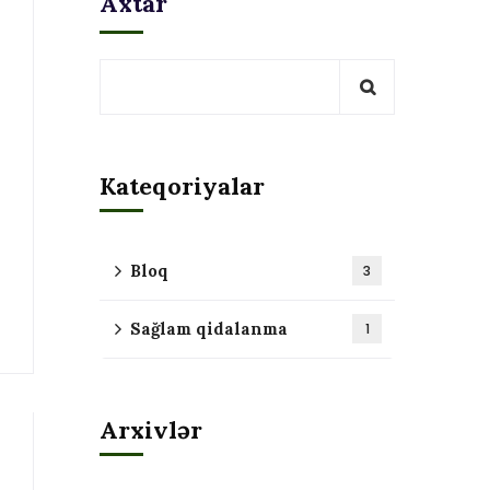
Axtar
Kateqoriyalar
Bloq
3
Sağlam qidalanma
1
Arxivlər