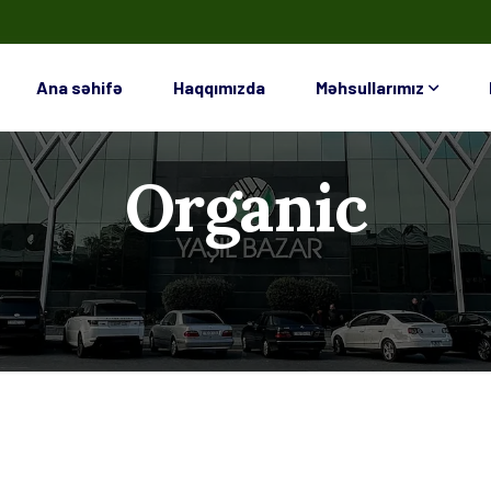
Ana səhifə
Haqqımızda
Məhsullarımız
Organic